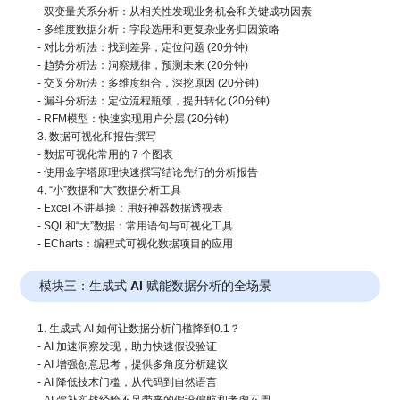
- 双变量关系分析：从相关性发现业务机会和关键成功因素
- 多维度数据分析：字段选用和更复杂业务归因策略
- 对比分析法：找到差异，定位问题 (20分钟)
- 趋势分析法：洞察规律，预测未来 (20分钟)
- 交叉分析法：多维度组合，深挖原因 (20分钟)
- 漏斗分析法：定位流程瓶颈，提升转化 (20分钟)
- RFM模型：快速实现用户分层 (20分钟)
3. 数据可视化和报告撰写
- 数据可视化常用的 7 个图表
- 使用金字塔原理快速撰写结论先行的分析报告
4. “小”数据和“大”数据分析工具
- Excel 不讲基操：用好神器数据透视表
- SQL和“大”数据：常用语句与可视化工具
- ECharts：编程式可视化数据项目的应用
模块三：生成式 AI 赋能数据分析的全场景
1. 生成式 AI 如何让数据分析门槛降到0.1？
- AI 加速洞察发现，助力快速假设验证
- AI 增强创意思考，提供多角度分析建议
- AI 降低技术门槛，从代码到自然语言