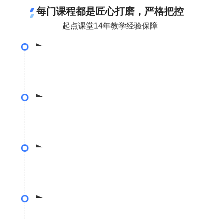
每门课程都是匠心打磨，严格把控
起点课堂14年教学经验保障
课程选题
•调研10000+位互联网从业者，确定课程选题
体系构建
•基于10位专家评估，搭建课程体系
•历经5轮筛选，打造专业导师团队
课程精研
• 一门6小时课程 = 平均120天 X 8小时 X 4人的
精细制作
测试上线