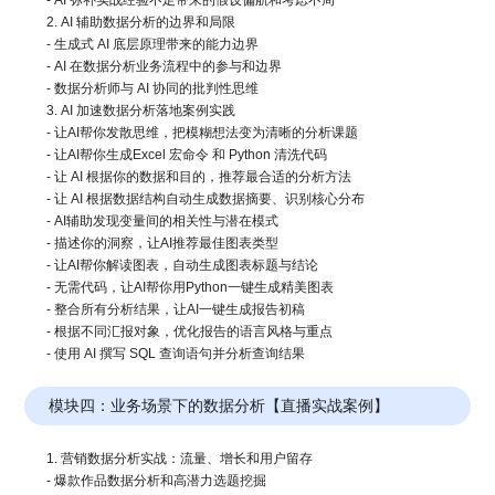
- AI 弥补实战经验不足带来的假设偏航和考虑不周
2. AI 辅助数据分析的边界和局限
- 生成式 AI 底层原理带来的能力边界
- AI 在数据分析业务流程中的参与和边界
- 数据分析师与 AI 协同的批判性思维
3. AI 加速数据分析落地案例实践
- 让AI帮你发散思维，把模糊想法变为清晰的分析课题
- 让AI帮你生成Excel 宏命令 和 Python 清洗代码
- 让 AI 根据你的数据和目的，推荐最合适的分析方法
- 让 AI 根据数据结构自动生成数据摘要、识别核心分布
- AI辅助发现变量间的相关性与潜在模式
- 描述你的洞察，让AI推荐最佳图表类型
- 让AI帮你解读图表，自动生成图表标题与结论
- 无需代码，让AI帮你用Python一键生成精美图表
- 整合所有分析结果，让AI一键生成报告初稿
- 根据不同汇报对象，优化报告的语言风格与重点
- 使用 AI 撰写 SQL 查询语句并分析查询结果
模块四：业务场景下的数据分析【直播实战案例】
1. 营销数据分析实战：流量、增长和用户留存
- 爆款作品数据分析和高潜力选题挖掘