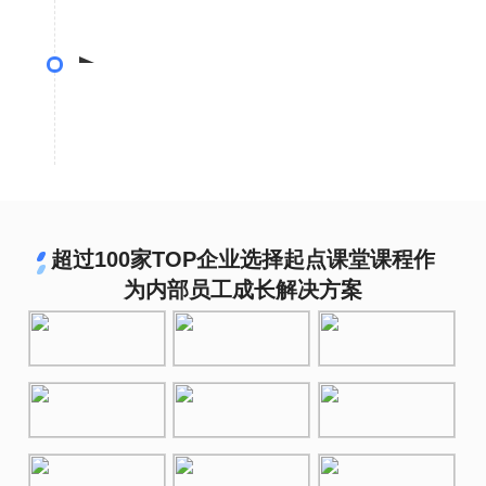
• 专业设计预习资料体系，制作资料内容
• 经过3000名用户3轮内测结果优化课程内容
优化迭代
• 平均每2月进行课程迭代，优化案例、贴紧行业
前沿
超过100家TOP企业选择起点课堂课程作
为内部员工成长解决方案