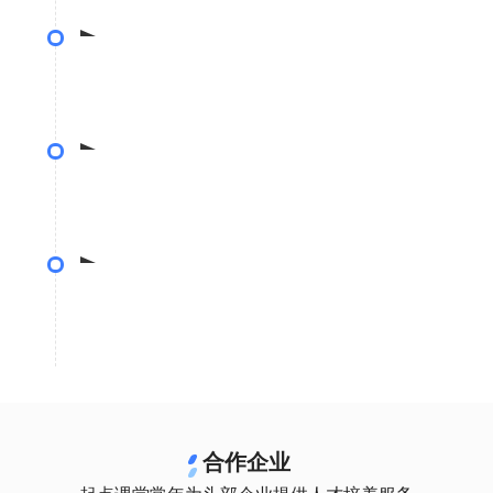
•历经5轮筛选，打造专业导师团队
课程精研
• 一门6小时课程 = 平均120天 X 8小时 X 4人的
精细制作
测试上线
• 专业设计预习资料体系，制作资料内容
• 经过3000名用户3轮内测结果优化课程内容
优化迭代
• 平均每2月进行课程迭代，优化案例、贴紧行业
前沿
合作企业