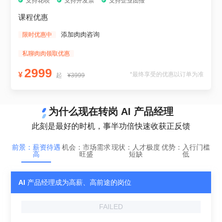
支持花呗
支持开发票
支持企业团报
课程优惠
添加肉肉咨询
限时优惠中
私聊肉肉领取优惠
2999
¥
*最终享受的优惠以订单为准
起
¥3999
为什么现在转岗 AI 产品经理
此刻是最好的时机，事半功倍快速收获正反馈
前景：薪资待遇
机会：市场需求
现状：人才极度
优势：入行门槛
高
旺盛
短缺
低
AI 产品经理成为高薪、高前途的岗位
FAILED