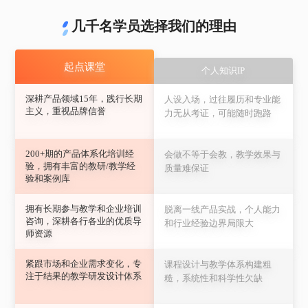
几千名学员选择我们的理由
起点课堂
个人知识IP
深耕产品领域15年，践行长期
人设入场，过往履历和专业能
主义，重视品牌信誉
力无从考证，可能随时跑路
200+期的产品体系化培训经
会做不等于会教，教学效果与
验，拥有丰富的教研/教学经
质量难保证
验和案例库
拥有长期参与教学和企业培训
脱离一线产品实战，个人能力
咨询，深耕各行各业的优质导
和行业经验边界局限大
师资源
紧跟市场和企业需求变化，专
课程设计与教学体系构建粗
注于结果的教学研发设计体系
糙，系统性和科学性欠缺