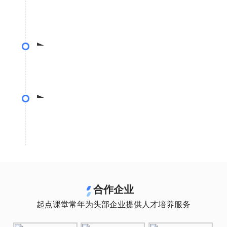
课程精研
• 一门6小时课程 = 平均120天 X 8小时 X 4人的
精细制作
测试上线
• 专业设计预习资料体系，制作资料内容
• 经过3000名用户3轮内测结果优化课程内容
优化迭代
• 平均每2月进行课程迭代，优化案例、贴紧行业
前沿
合作企业
起点课堂常年为头部企业提供人才培养服务