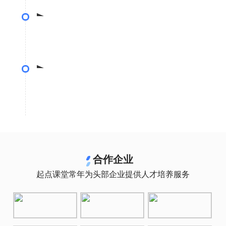
精细制作
测试上线
• 专业设计预习资料体系，制作资料内容
• 经过3000名用户3轮内测结果优化课程内容
优化迭代
• 平均每2月进行课程迭代，优化案例、贴紧行业
前沿
合作企业
起点课堂常年为头部企业提供人才培养服务