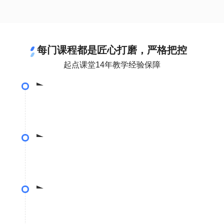
每门课程都是匠心打磨，严格把控
起点课堂14年教学经验保障
课程选题
•调研10000+位互联网从业者，确定课程选题
体系构建
•基于10位专家评估，搭建课程体系
•历经5轮筛选，打造专业导师团队
课程精研
• 一门6小时课程 = 平均120天 X 8小时 X 4人的