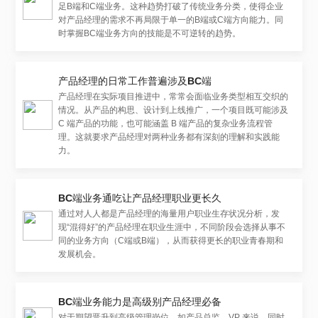
足B端和C端业务。这种趋势打破了传统业务分类，使得企业
对产品经理的需求不再局限于单一的B端或C端方向能力。同
时掌握BC端业务方向的技能是不可逆转的趋势。
产品经理的日常工作普遍涉及BC端
产品经理在实际项目推进中，常常会面临业务类型相互交织的
情况。从产品的构思、设计到上线推广，一个项目既可能涉及
C 端产品的功能，也可能涵盖 B 端产品的复杂业务流程管
理。这就要求产品经理对两种业务都有深刻的理解和实践能
力。
BC端业务通吃让产品经理职业更长久
通过对人人都是产品经理的海量用户职业生存状况分析，发
现“混得好”的产品经理在职业生涯中，不同阶段会选择从事不
同的业务方向（C端或B端），从而获得更长的职业青春期和
发展机会。
BC端业务能力是高级别产品经理必备
对于期望晋升到高级管理岗位，如产品总监、VP 来说，同时