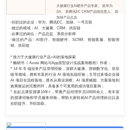
大健康行业AI硬件产品专家
、
前华为
SA
、
前腾讯EC CRM产品线负责人
、
前
加脉产品总监
-任职过的企业：华为、腾讯EC、加脉、一号互联
-做过的领域：AI、大健康、CRM、供应链
-从事过的岗位：产品总监、系统分析师
-做过的产品：AI医疗、智能硬件、SCRM、智能客服、智能营
销、供应链
* 致力于大健康行业产品+AI的落地探索
* 畅销书《 Axure 网站与App原型设计实战案例教程》作者；
* 14 年 B 端业务产品管理经验，深耕大健康、营销数字化、供应
链等领域，拥有丰富的行业 AI 落地实战经验；主导过多项企业级
AI 项目全流程落地，擅长从商业洞察、AI 场景赋能、方案落地到
效果验证的完整闭环，具备多个可复用的成功项目案例；
* 在起点课堂授课10年+，带教产品经理学员10000余人，有丰富
的授课经验和学员服务经验，帮助大家转岗AI产品经理岗位以及
在职提升、升职加薪。