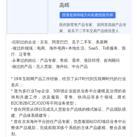
高晖
授课老师/B端方向私教陪跑导师
医药新零售产品专家
、
前阿里高级产品专
家
、
前瓜子二手车交易产品线负责人
-任职过的企业：京东、阿里巴巴、瓜子二手车、美菜网
-做过的领域：电商、海外电商+本地生活、SaaS、ToB服务、医
疗、泛零售
-从事过的岗位：产品专家、售前、需求、项目经理、咨询顾问
-做过的产品：无人货架、海外站、中台产品
* 19年互联网产品工作经验，经历了从IT时代到互联网时代的行业
老兵；
* 曾为多行业Top企业、500强企业提供业务中台建模及治理的咨
询和共建工作，涉及服装、零售、快消品等多个领域，擅长
B2C/B2B/C2C/O2O等不同业务类型；
* 曾在阿里从0到1完成无人货架全产品线的模式验证、产品团队搭
建、产品体系搭建等；
* 曾在京东海外平台担任产品专家，负责泰国站O2O项目业务中台
整体产品规划，完成前期30多个系统的主体产品建模、整合及规