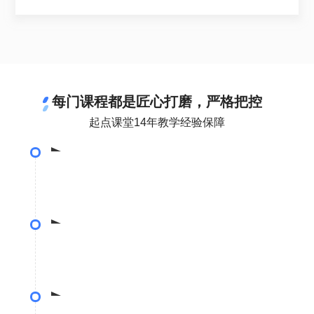
每门课程都是匠心打磨，严格把控
起点课堂14年教学经验保障
课程选题
•调研10000+位互联网从业者，确定课程选题
体系构建
•基于10位专家评估，搭建课程体系
•历经5轮筛选，打造专业导师团队
课程精研