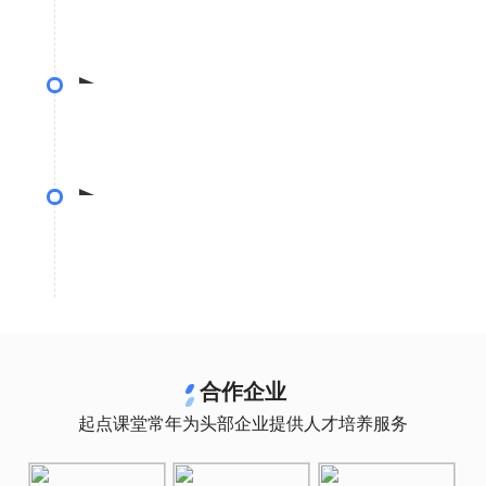
• 一门6小时课程 = 平均120天 X 8小时 X 4人的
精细制作
测试上线
• 专业设计预习资料体系，制作资料内容
• 经过3000名用户3轮内测结果优化课程内容
优化迭代
• 平均每2月进行课程迭代，优化案例、贴紧行业
前沿
合作企业
起点课堂常年为头部企业提供人才培养服务