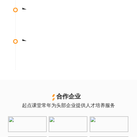
精细制作
测试上线
• 专业设计预习资料体系，制作资料内容
• 经过3000名用户3轮内测结果优化课程内容
优化迭代
• 平均每2月进行课程迭代，优化案例、贴紧行业
前沿
合作企业
起点课堂常年为头部企业提供人才培养服务