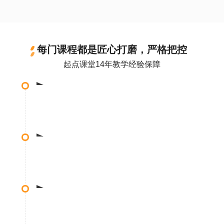
每门课程都是匠心打磨，严格把控
起点课堂14年教学经验保障
课程选题
•调研10000+位互联网从业者，确定课程选题
体系构建
•基于10位专家评估，搭建课程体系
•历经5轮筛选，打造专业导师团队
课程精研
• 一门6小时课程 = 平均120天 X 8小时 X 4人的