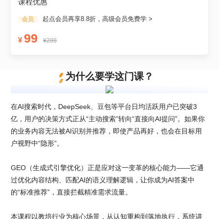
课程优惠
起点会员再享8.8折，高级会员免费学 >
会员
99
¥
¥299
为什么要学这门课？
在AI搜索时代，DeepSeek、豆包等平台日均活跃用户已突破3
亿，用户的决策方式正从“主动搜索”转向“直接向AI提问”。如果你
的业务内容无法被AI识别并推荐，即使产品再好，也会在目标用
户视野中“隐形”。

GEO（生成式引擎优化）正是应对这一变革的核心能力——它通
过优化内容结构、匹配AI的语义理解逻辑，让你成为AI答案中
的“标准推荐”，直接拦截精准需求流量。

本课程以教培行业为核心场景，从认知重构到落地执行，系统讲